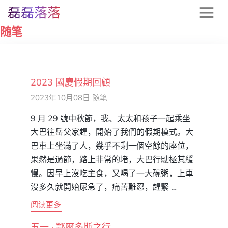
磊磊落落
随笔
2023 國慶假期回顧
2023年10月08日
随笔
9 月 29 號中秋節，我、太太和孩子一起乘坐
大巴往岳父家趕，開始了我們的假期模式。大
巴車上坐滿了人，幾乎不剩一個空餘的座位，
果然是過節，路上非常的堵，大巴行駛極其緩
慢。因早上沒吃主食，又喝了一大碗粥，上車
沒多久就開始尿急了，痛苦難忍，趕緊 …
阅读更多
五一 · 鄂爾多斯之行