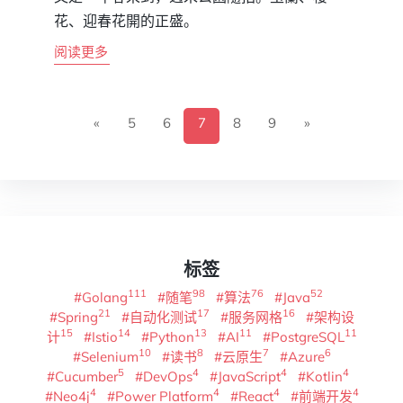
花、迎春花開的正盛。
阅读更多
«
5
6
7
8
9
»
标签
111
98
76
52
#Golang
#随笔
#算法
#Java
21
17
16
#Spring
#自动化测试
#服务网格
#架构设
15
14
13
11
11
计
#Istio
#Python
#AI
#PostgreSQL
10
8
7
6
#Selenium
#读书
#云原生
#Azure
5
4
4
4
#Cucumber
#DevOps
#JavaScript
#Kotlin
4
4
4
4
#Neo4j
#Power Platform
#React
#前端开发