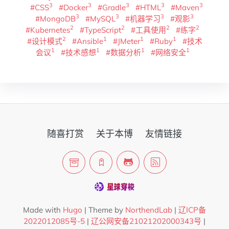
3
3
3
3
3
#CSS
#Docker
#Gradle
#HTML
#Maven
3
3
3
3
#MongoDB
#MySQL
#机器学习
#观影
2
2
2
2
#Kubernetes
#TypeScript
#工具使用
#练字
2
1
1
1
#设计模式
#Ansible
#JMeter
#Ruby
#技术
1
1
1
1
会议
#技术感想
#数据分析
#网络安全
随喜打赏
关于本博
友情链接
Made with
Hugo
| Theme by
NorthendLab
|
辽ICP备
2022012085号-5
|
辽公网安备21021202000343号
|