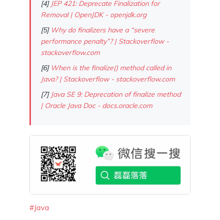
[4]
JEP 421: Deprecate Finalization for
Removal | OpenJDK - openjdk.org
[5]
Why do finalizers have a “severe
performance penalty”? | Stackoverflow -
stackoverflow.com
[6]
When is the finalize() method called in
Java? | Stackoverflow - stackoverflow.com
[7]
Java SE 9: Deprecation of finalize method
| Oracle Java Doc - docs.oracle.com
#Java