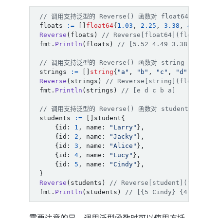
// 调用支持泛型的 Reverse() 函数对 float64 切片进
floats
:=
[]
float64
{
1.03
,
2.25
,
3.38
,
4.49
,
5
Reverse
(
floats
)
// Reverse[float64](floats)
fmt
.
Println
(
floats
)
// [5.52 4.49 3.38 2.25 1
// 调用支持泛型的 Reverse() 函数对 string 切片进行
strings
:=
[]
string
{
"a"
,
"b"
,
"c"
,
"d"
,
"e"
}
Reverse
(
strings
)
// Reverse[string](floats)
fmt
.
Println
(
strings
)
// [e d c b a]
// 调用支持泛型的 Reverse() 函数对 student 切片进
students
:=
[]
student
{
{
id
:
1
,
name
:
"Larry"
},
{
id
:
2
,
name
:
"Jacky"
},
{
id
:
3
,
name
:
"Alice"
},
{
id
:
4
,
name
:
"Lucy"
},
{
id
:
5
,
name
:
"Cindy"
},
}
Reverse
(
students
)
// Reverse[student](floats)
fmt
.
Println
(
students
)
// [{5 Cindy} {4 Lucy} 