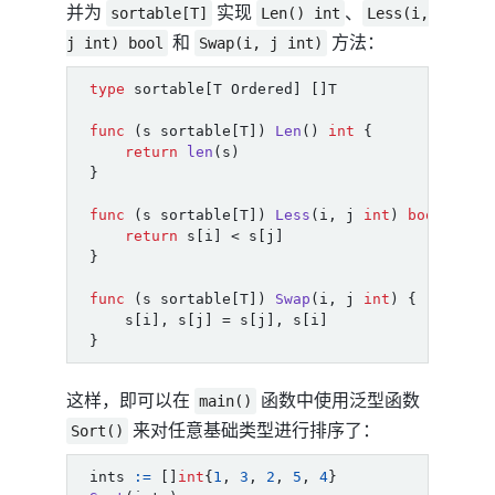
并为
实现
、
sortable[T]
Len() int
Less(i,
和
方法：
j int) bool
Swap(i, j int)
type
sortable
[
T
Ordered
]
[]
T
func
(
s
sortable
[
T
])
Len
()
int
{
return
len
(
s
)
}
func
(
s
sortable
[
T
])
Less
(
i
,
j
int
)
bool
{
return
s
[
i
]
<
s
[
j
]
}
func
(
s
sortable
[
T
])
Swap
(
i
,
j
int
)
{
s
[
i
],
s
[
j
]
=
s
[
j
],
s
[
i
]
}
这样，即可以在
函数中使用泛型函数
main()
来对任意基础类型进行排序了：
Sort()
ints
:=
[]
int
{
1
,
3
,
2
,
5
,
4
}