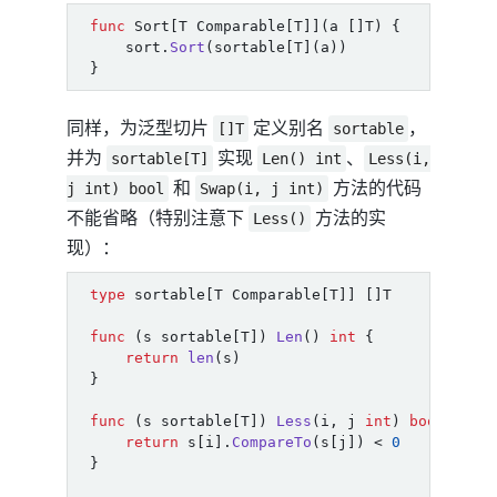
func
Sort
[
T
Comparable
[
T
]](
a
[]
T
)
{
sort
.
Sort
(
sortable
[
T
](
a
))
}
同样，为泛型切片
定义别名
，
[]T
sortable
并为
实现
、
sortable[T]
Len() int
Less(i,
和
方法的代码
j int) bool
Swap(i, j int)
不能省略（特别注意下
方法的实
Less()
现）：
type
sortable
[
T
Comparable
[
T
]]
[]
T
func
(
s
sortable
[
T
])
Len
()
int
{
return
len
(
s
)
}
func
(
s
sortable
[
T
])
Less
(
i
,
j
int
)
bool
{
return
s
[
i
].
CompareTo
(
s
[
j
])
<
0
}