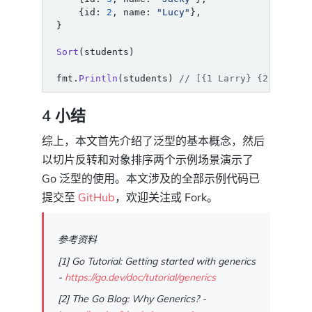
{
id
:
2
,
name
:
"Lucy"
},
}
Sort
(
students
)
fmt
.
Println
(
students
)
// [{1 Larry} {2 Lucy} 
4 小结
综上，本文首先介绍了泛型的基本概念，然后
以切片反转和对象排序两个示例场景演示了
Go 泛型的使用。本文涉及的全部示例代码已
提交至
GitHub
，欢迎关注或 Fork。
参考资料
[1] Go Tutorial: Getting started with generics
-
https://go.dev/doc/tutorial/generics
[2] The Go Blog: Why Generics? -