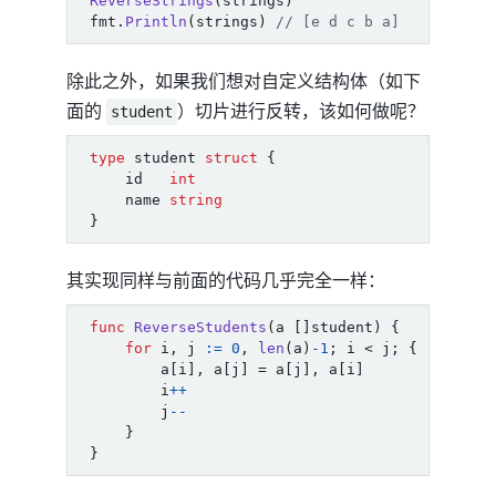
ReverseStrings
(
strings
)
fmt
.
Println
(
strings
)
// [e d c b a]
除此之外，如果我们想对自定义结构体（如下
面的
）切片进行反转，该如何做呢？
student
type
student
struct
{
id
int
name
string
}
其实现同样与前面的代码几乎完全一样：
func
ReverseStudents
(
a
[]
student
)
{
for
i
,
j
:=
0
,
len
(
a
)
-
1
;
i
<
j
;
{
a
[
i
],
a
[
j
]
=
a
[
j
],
a
[
i
]
i
++
j
--
}
}