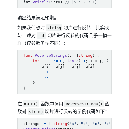
fmt
.
Println
(
ints
)
// [5 4 3 2 1]
输出结果满足预期。
如果我们想对
切片进行反转，其实现
string
与上述对
切片进行反转的代码几乎一模一
int
样（仅参数类型不同）：
func
ReverseStrings
(
a
[]
string
)
{
for
i
,
j
:=
0
,
len
(
a
)
-
1
;
i
<
j
;
{
a
[
i
],
a
[
j
]
=
a
[
j
],
a
[
i
]
i
++
j
--
}
}
在
函数中调用
函
main()
ReverseStrings()
数对
切片进行反转的示例代码如下：
string
strings
:=
[]
string
{
"a"
,
"b"
,
"c"
,
"d"
,
"e"
}