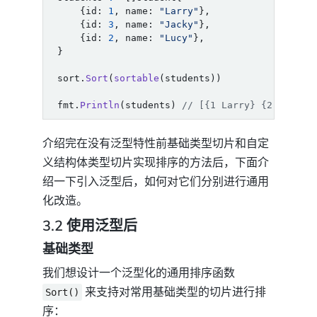
{
id
:
1
,
name
:
"Larry"
},
{
id
:
3
,
name
:
"Jacky"
},
{
id
:
2
,
name
:
"Lucy"
},
}
sort
.
Sort
(
sortable
(
students
))
fmt
.
Println
(
students
)
// [{1 Larry} {2 Lucy} 
介绍完在没有泛型特性前基础类型切片和自定
义结构体类型切片实现排序的方法后，下面介
绍一下引入泛型后，如何对它们分别进行通用
化改造。
3.2 使用泛型后
基础类型
我们想设计一个泛型化的通用排序函数
来支持对常用基础类型的切片进行排
Sort()
序：