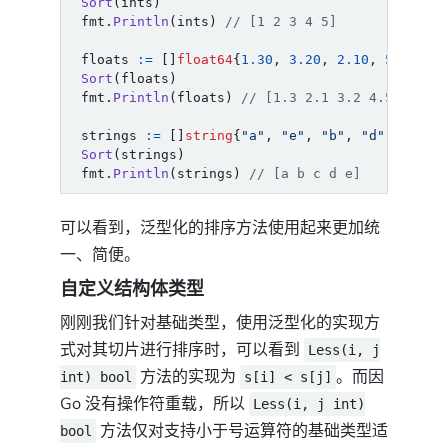
Sort
(
ints
)
fmt
.
Println
(
ints
)
// [1 2 3 4 5]
floats
:=
[]
float64
{
1.30
,
3.20
,
2.10
,
5.40
,
4
Sort
(
floats
)
fmt
.
Println
(
floats
)
// [1.3 2.1 3.2 4.5 5.4]
strings
:=
[]
string
{
"a"
,
"e"
,
"b"
,
"d"
,
"c"
}
Sort
(
strings
)
fmt
.
Println
(
strings
)
// [a b c d e]
可以看到，泛型化的排序方法使用起来更加统
一、简便。
自定义结构体类型
刚刚我们针对基础类型，使用泛型化的实现方
式对其切片进行排序时，可以看到
Less(i, j
方法的实现为
。而因
int) bool
s[i] < s[j]
Go 没有操作符重载，所以
Less(i, j int)
方法仅对支持小于号运算符的基础类型适
bool