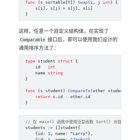
func
(
s
sortable
[
T
])
Swap
(
i
,
j
int
)
{
s
[
i
],
s
[
j
]
=
s
[
j
],
s
[
i
]
}
这样，任意一个自定义结构体，在实现了
接口后，即可以使用我们设计的
Comparable
通用排序方法了：
type
student
struct
{
id
int
name
string
}
func
(
s
student
)
CompareTo
(
other
student
)
int
return
s
.
id
-
other
.
id
}
// 在 main() 函数中使用泛型函数 Sort() 对自定义对象 
students
:=
[]
student
{
{
id
:
1
,
name
:
"Larry"
},
{
id
:
3
,
name
:
"Jacky"
},