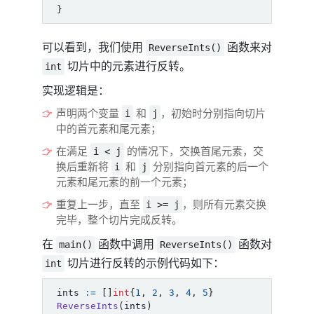
}
可以看到，我们使用
函数来对
ReverseInts()
切片中的元素进行反转。
int
实现逻辑是：
声明两个变量
和
，初始时分别指向切片
i
j
中的首元素和尾元素；
在满足
的情况下，交换首尾元素，交
i < j
换后重新将
和
分别指向首元素的后一个
i
j
元素和尾元素的前一个元素；
重复上一步，直至
，则所有元素交换
i >= j
完毕，整个切片完成反转。
在
函数中调用
函数对
main()
ReverseInts()
切片进行反转的示例代码如下：
int
ints
:=
[]
int
{
1
,
2
,
3
,
4
,
5
}
ReverseInts
(
ints
)