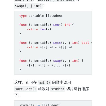
：
Swap(i, j int)
type
sortable
[]
student
func
(
s
sortable
)
Len
()
int
{
return
len
(
s
)
}
func
(
s
sortable
)
Less
(
i
,
j
int
)
bool
{
return
s
[
i
].
id
<
s
[
j
].
id
}
func
(
s
sortable
)
Swap
(
i
,
j
int
)
{
s
[
i
],
s
[
j
]
=
s
[
j
],
s
[
i
]
}
这样，即可在
函数中调用
main()
函数对
切片进行排序
sort.Sort()
student
了：
students
:=
[]
student
{