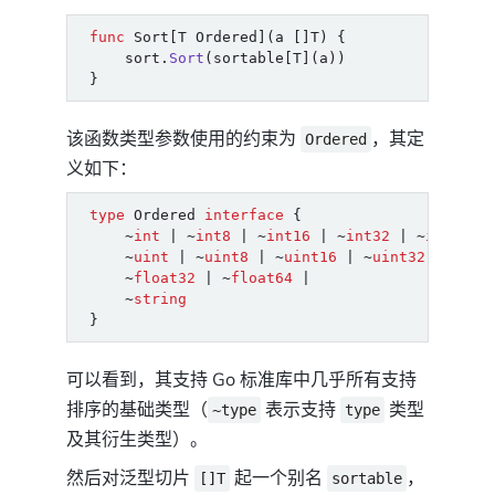
func
Sort
[
T
Ordered
](
a
[]
T
)
{
sort
.
Sort
(
sortable
[
T
](
a
))
}
该函数类型参数使用的约束为
，其定
Ordered
义如下：
type
Ordered
interface
{
~
int
|
~
int8
|
~
int16
|
~
int32
|
~
int64
|
~
uint
|
~
uint8
|
~
uint16
|
~
uint32
|
~
uin
~
float32
|
~
float64
|
~
string
}
可以看到，其支持 Go 标准库中几乎所有支持
排序的基础类型（
表示支持
类型
~type
type
及其衍生类型）。
然后对泛型切片
起一个别名
，
[]T
sortable