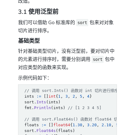
改造。
3.1 使用泛型前
我们可以借助 Go 标准库的
包来对对象
sort
切片进行排序。
基础类型
针对基础类型切片，没有泛型前，要对切片中
的元素进行排序时，需要分别调用
包中
sort
对应类型的函数来实现。
示例代码如下：
// 调用 sort.Ints() 函数对 int 切片进行排序
ints
:=
[]
int
{
1
,
3
,
2
,
5
,
4
}
sort
.
Ints
(
ints
)
fmt
.
Println
(
ints
)
// [1 2 3 4 5]
// 调用 sort.Float64s() 函数对 float64 切片进行排
floats
:=
[]
float64
{
1.30
,
3.20
,
2.10
,
5.40
,
4
sort
.
Float64s
(
floats
)