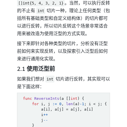
。当然，可以执行反转
[]int{5, 4, 3, 2, 1}
的不止有
切片一种，理论上任何类型（包
int
括所有基础类型和自定义结构体）的切片都可
以进行反转，所以切片反转这个场景非常适合
用来被改造为使用泛型的方式实现。
接下来即针对各种类型的切片，分析没有泛型
前如何来实现反转，以及探索引入泛型后如何
来进行通用化实现。
2.1 使用泛型前
如果我们想对
切片进行反转，其实现可以
int
是下面这样：
func
ReverseInts
(
a
[]
int
)
{
for
i
,
j
:=
0
,
len
(
a
)
-
1
;
i
<
j
;
{
a
[
i
],
a
[
j
]
=
a
[
j
],
a
[
i
]
i
++
j
--
}