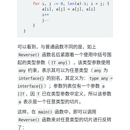
for
i
,
j
:=
0
,
len
(
a
)
-
1
;
i
<
j
;
{
a
[
i
],
a
[
j
]
=
a
[
j
],
a
[
i
]
i
++
j
--
}
}
可以看到，与普通函数不同的是，如上
函数名后紧跟着一个使用中括号围
Reverse()
起的类型参数（
），该类型参数使用
[T any]
约束，表示其可以为任意类型（
为
any
any
的别名，其定义为：
interface{}
type any =
）；参数列表仅有一个参数
interface{}
a
，因
已在类型参数中定义，所以该参数
[]T
T
表示是一个任意类型的切片。
a
这样，在
函数中，即可以调用
main()
函数来对任意类型的切片进行反转
Reverse()
了：