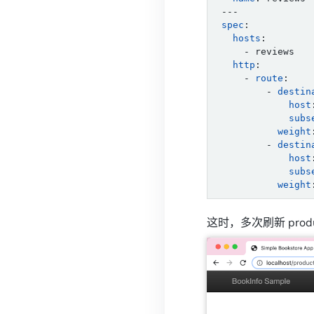
---
spec
:
hosts
:
- reviews
http
:
- 
route
:
- 
destin
host
subs
weight
- 
destin
host
subs
weight
这时，多次刷新 prod