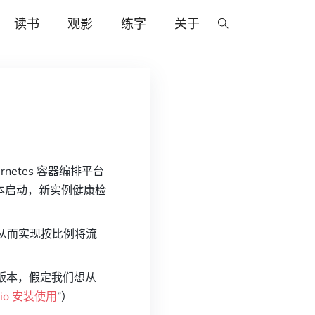
读书
观影
练字
关于
etes 容器编排平台
本启动，新实例健康检
，从而实现按比例将流
有三个版本，假定我们想从
stio 安装使用
”）