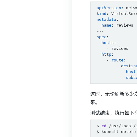
apiVersion
:
netw
kind
:
VirtualSer
metadata
:
name
:
reviews
---
spec
:
hosts
:
- reviews
http
:
- 
route
:
- 
destin
host
subs
这时，无论刷新多少次，
来。
测试结束，执行如下
$ 
cd