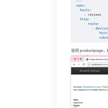
---
spec
:
hosts
:
- reviews
http
:
- 
route
:
- 
destin
host
subs
访问 productp