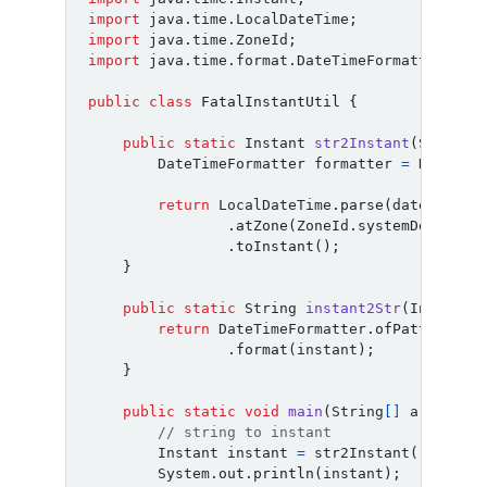
import
java.time.LocalDateTime
;
import
java.time.ZoneId
;
import
java.time.format.DateTimeFormatter
;
public
class
FatalInstantUtil
{
public
static
Instant
str2Instant
(
String
DateTimeFormatter
formatter
=
DateTim
return
LocalDateTime
.
parse
(
dateTimeSt
.
atZone
(
ZoneId
.
systemDefault
(
.
toInstant
();
}
public
static
String
instant2Str
(
Instant
return
DateTimeFormatter
.
ofPattern
(
pa
.
format
(
instant
);
}
public
static
void
main
(
String
[]
args
)
{
// string to instant
Instant
instant
=
str2Instant
(
"2023-1
System
.
out
.
println
(
instant
);