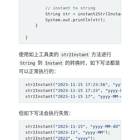
// instant to string
String
str
=
instant2Str
(
Instant
.
now
(
System
.
out
.
println
(
str
);
}
}
使用如上工具类的
方法进行
str2Instant
到
的转换时，如下写法都是
String
Instant
可以正常执行的：
str2Instant
(
"2023-11-15 17:23:56"
,
"yyyy-MM-d
str2Instant
(
"2023-11-15 17:23"
,
"yyyy-MM-dd H
str2Instant
(
"2023-11-15 17"
,
"yyyy-MM-dd HH"
)
但如下写法会执行失败：
str2Instant
(
"2023-11-15"
,
"yyyy-MM-dd"
);
str2Instant
(
"2023-11"
,
"yyyy-MM"
);
str2Instant
(
"2023"
,
"yyyy"
);