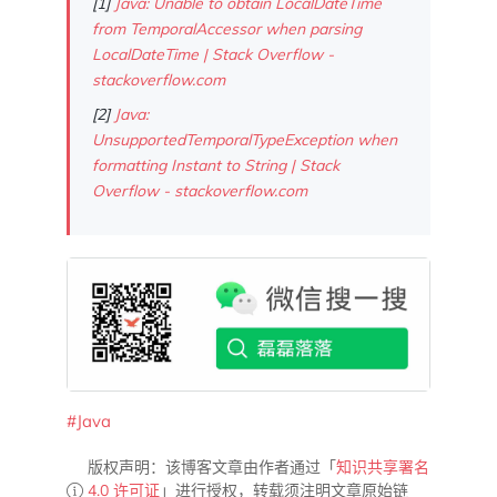
[1]
Java: Unable to obtain LocalDateTime
from TemporalAccessor when parsing
LocalDateTime | Stack Overflow -
stackoverflow.com
[2]
Java:
UnsupportedTemporalTypeException when
formatting Instant to String | Stack
Overflow - stackoverflow.com
#Java
版权声明：该博客文章由作者通过「
知识共享署名
4.0 许可证
」进行授权，转载须注明文章原始链