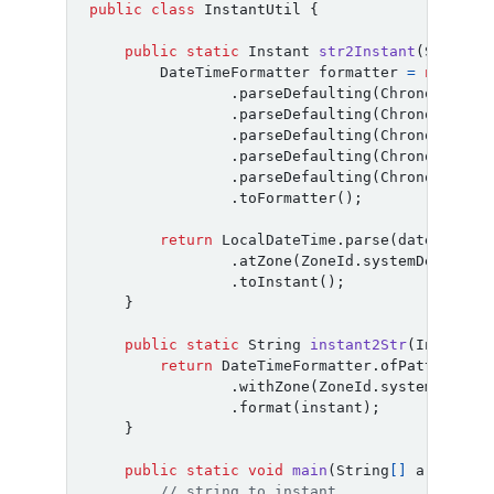
public
class
InstantUtil
{
public
static
Instant
str2Instant
(
String
DateTimeFormatter
formatter
=
new
Dat
.
parseDefaulting
(
ChronoField
.
.
parseDefaulting
(
ChronoField
.
.
parseDefaulting
(
ChronoField
.
.
parseDefaulting
(
ChronoField
.
.
parseDefaulting
(
ChronoField
.
.
toFormatter
();
return
LocalDateTime
.
parse
(
dateTimeSt
.
atZone
(
ZoneId
.
systemDefault
(
.
toInstant
();
}
public
static
String
instant2Str
(
Instant
return
DateTimeFormatter
.
ofPattern
(
pa
.
withZone
(
ZoneId
.
systemDefaul
.
format
(
instant
);
}
public
static
void
main
(
String
[]
args
)
{
// string to instant