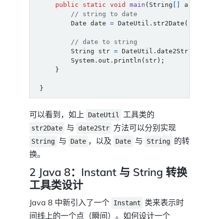
public
static
void
main
(
String
[]
args
)
{
// string to date
Date
date
=
DateUtil
.
str2Date
(
"2023-1
// date to string
String
str
=
DateUtil
.
date2Str
(
date
,
System
.
out
.
println
(
str
);
}
}
可以看到，如上
工具类的
DateUtil
与
方法可以分别实现
str2Date
date2Str
与
，以及
与
的转
String
Date
Date
String
换。
2 Java 8：Instant 与 String 转换
工具类设计
Java 8 中新引入了一个
类来表示时
Instant
间线上的一个点（瞬间）。如何设计一个