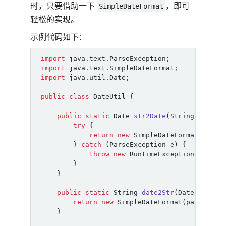
时，只要借助一下
，即可
SimpleDateFormat
轻松的实现。
示例代码如下：
import
java.text.ParseException
;
import
java.text.SimpleDateFormat
;
import
java.util.Date
;
public
class
DateUtil
{
public
static
Date
str2Date
(
String
dateSt
try
{
return
new
SimpleDateFormat
(
patte
}
catch
(
ParseException
e
)
{
throw
new
RuntimeException
(
"date 
}
}
public
static
String
date2Str
(
Date
date
,
return
new
SimpleDateFormat
(
pattern
).
}