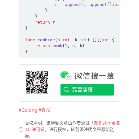
r
=
append
(
r
,
append
([]
int
{
i
},
j
.
}
}
return
r
}
func
combine
(
n
int
,
k
int
)
[][]
int
{
return
comb
(
1
,
n
,
k
)
}
#Golang
#算法
版权声明：该博客文章由作者通过「
知识共享署名
4.0 许可证
」进行授权，转载须注明文章原始链
接。