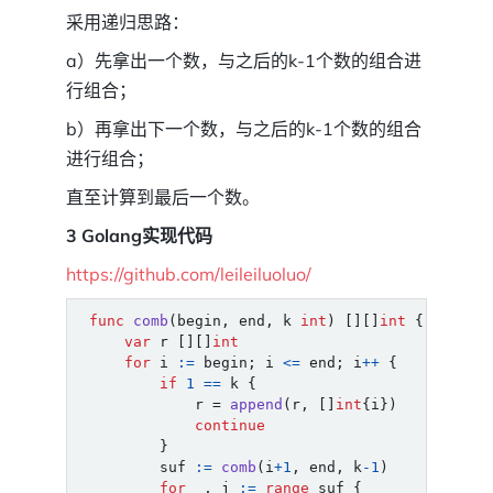
采用递归思路：
a）先拿出一个数，与之后的k-1个数的组合进
行组合；
b）再拿出下一个数，与之后的k-1个数的组合
进行组合；
直至计算到最后一个数。
3 Golang实现代码
https://github.com/leileiluoluo/
func
comb
(
begin
,
end
,
k
int
)
[][]
int
{
var
r
[][]
int
for
i
:=
begin
;
i
<=
end
;
i
++
{
if
1
==
k
{
r
=
append
(
r
,
[]
int
{
i
})
continue
}
suf
:=
comb
(
i
+
1
,
end
,
k
-
1
)
for
_
,
j
:=
range
suf
{