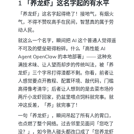
1 「养龙虾」这名字起的有水平
「养龙虾」这名字起得绝了！接地气，有烟火
气，不得不赞叹高手在民间，智慧真的属于劳
动人民。
就这么一个名字，瞬间把 AI 这个普通人觉得遥
不可及的壁垒砸得粉碎。什么「高性能 AI
Agent OpenClaw 的本地部署」—— 这种充
满技术味、让人望而却步的传统叫法，被「养
龙虾」三个字吊打得渣都不剩。你看，前者让
人感觉要点开教程、配置环境、敲代码，门槛
高得像考清华；后者让人想到的是去菜市场拎
两斤小龙虾回家，扔盆里喂点饲料就完事。就
冲这反差，「养」就完事了！
一句「养龙虾」，瞬间吊起了所有人的胃口，
也点燃了整个网络。过去邻里见面问「您吃了
没？」，如今熟人碰头都改口成了「您养龙虾