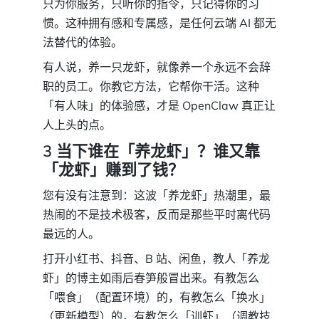
只为你服务，只听你的指令，只记得你的习
惯。这种拥有感和专属感，是任何云端 AI 都无
法替代的体验。
有人说，养一只龙虾，就像养一个永远不会辞
职的员工。你教它方法，它帮你干活。这种
「有人味」的体验感，才是 OpenClaw 真正让
人上头的点。
3 当下谁在「养龙虾」？谁又靠
「龙虾」赚到了钱？
您有没有注意到：这波「养龙虾」热潮里，最
热闹的不是技术极客，反而是那些平时离代码
最远的人。
打开小红书、抖音、B 站、闲鱼，教人「养龙
虾」的博主如雨后春笋般冒出来。有教怎么
「喂食」（配置环境）的，有教怎么「换水」
（更新模型）的，有教怎么「训虾」（调教技