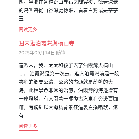
區。坐船在各種奇山異石之間穿梭，聽着深邃
的鳥叫聲從山谷深處傳來，看着白鷺或是亭亭
玉 …
阅读更多
週末逛泊霞灣與橫山寺
2025年09月14日
随笔
這週末，我、太太和孩子去了泊霞灣與橫山
寺。 泊霞灣是第一次去。進入泊霞灣前是一段
狹窄的鄉間公路，公路的盡頭就是蔚藍的大
海，此種景色非常的治癒。泊霞灣的海邊還有
一座燈塔，有人開着一輛復古汽車在旁邊賣咖
啡，有網紅以大海爲背景在這裏直播唱歌，還
有 …
阅读更多