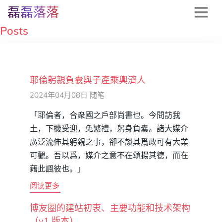
磊磊落落
Posts
耶倫躬親負囊與子產乘輿濟人
2024年04月08日
随笔
「耶倫者，合衆國之戶部尚書也。今問訪我
土，下機受迎，免繁禮，躬身負囊。諸大媒介
廣泛流佈其躬親之事，卻不談其爲政可有大業
可觀。吾以爲，媒介之意不在頌揚其德，而在
藉此諷彼也。」
阅读更多
博友圈的建站初衷、主要功能和技术架构
（v1 版本）