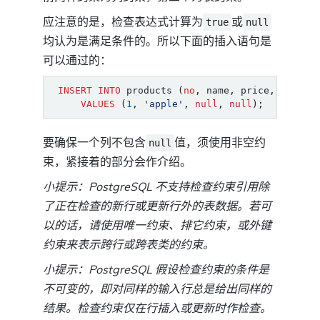
应注意的是，检查表达式计算为
或
true
null
均认为是满足条件的。所以下面的插入语句是
可以通过的：
INSERT
INTO
products
(
no
,
name
,
price
,
discou
VALUES
(
1
,
'apple'
,
null
,
null
);
要确保一个列不包含
值，须使用非空约
null
束，紧接着的部分会作介绍。
小提示：PostgreSQL 不支持检查约束引用除
了正在检查的新行或更新行外的表数据。若可
以的话，请使用唯一约束、排它约束，或外键
约束来表示跨行或跨表类的约束。
小提示：PostgreSQL 假设检查约束的条件是
不可变的，即对同样的输入行总是给出同样的
结果。检查约束仅在行插入或更新时作检查。