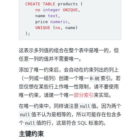
CREATE
TABLE
products
(
no
integer
UNIQUE
,
name
text
,
price
numeric
,
UNIQUE
(
no
,
name
)
);
这表示多列值的组合在整个表中是唯一的，但
任意一列的值并不需要唯一。
添加了唯一约束后，会自动在约束列出的列上
（一列或一组列）创建一个唯一
索引。若
B-树
您仅想在某些行上作唯一性限制，请不要使用
唯一约束，请建一个唯一
部分索引
来实现。
在唯一约束中，同样请注意
值。因为两个
null
值不认为是相等的，所以可能存在包含多
null
个
值的行，这是符合 SQL 标准的。
null
主键约束