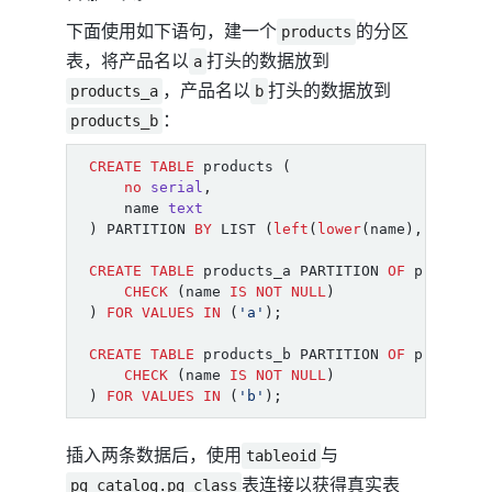
下面使用如下语句，建一个
的分区
products
表，将产品名以
打头的数据放到
a
，产品名以
打头的数据放到
products_a
b
：
products_b
CREATE
TABLE
products
(
no
serial
,
name
text
)
PARTITION
BY
LIST
(
left
(
lower
(
name
),
1
));
CREATE
TABLE
products_a
PARTITION
OF
products
CHECK
(
name
IS
NOT
NULL
)
)
FOR
VALUES
IN
(
'a'
);
CREATE
TABLE
products_b
PARTITION
OF
products
CHECK
(
name
IS
NOT
NULL
)
)
FOR
VALUES
IN
(
'b'
);
插入两条数据后，使用
与
tableoid
表连接以获得真实表
pg_catalog.pg_class