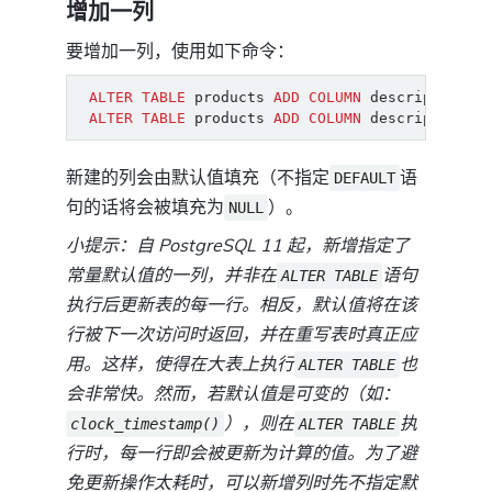
增加一列
要增加一列，使用如下命令：
ALTER
TABLE
products
ADD
COLUMN
description
t
ALTER
TABLE
products
ADD
COLUMN
description
t
新建的列会由默认值填充（不指定
语
DEFAULT
句的话将会被填充为
）。
NULL
小提示：自 PostgreSQL 11 起，新增指定了
常量默认值的一列，并非在
语句
ALTER TABLE
执行后更新表的每一行。相反，默认值将在该
行被下一次访问时返回，并在重写表时真正应
用。这样，使得在大表上执行
也
ALTER TABLE
会非常快。然而，若默认值是可变的（如：
），则在
执
clock_timestamp()
ALTER TABLE
行时，每一行即会被更新为计算的值。为了避
免更新操作太耗时，可以新增列时先不指定默