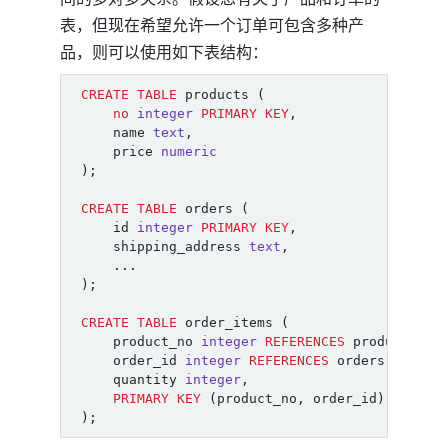
表，但现在希望允许一个订单可包含多种产
品，则可以使用如下表结构：
CREATE
TABLE
products
(
no
integer
PRIMARY
KEY
,
name
text
,
price
numeric
);
CREATE
TABLE
orders
(
id
integer
PRIMARY
KEY
,
shipping_address
text
,
...
);
CREATE
TABLE
order_items
(
product_no
integer
REFERENCES
products
,
order_id
integer
REFERENCES
orders
,
quantity
integer
,
PRIMARY
KEY
(
product_no
,
order_id
)
);