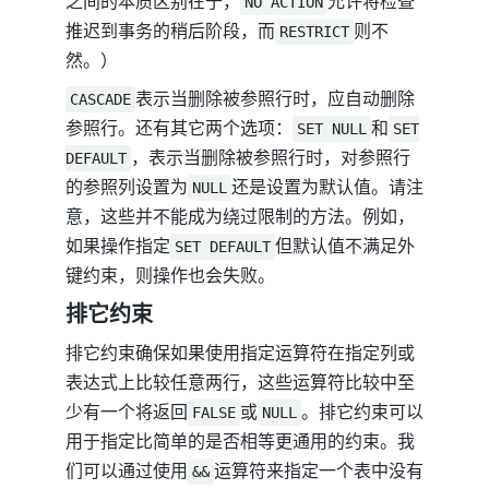
之间的本质区别在于，
允许将检查
NO ACTION
推迟到事务的稍后阶段，而
则不
RESTRICT
然。）
表示当删除被参照行时，应自动删除
CASCADE
参照行。还有其它两个选项：
和
SET NULL
SET
，表示当删除被参照行时，对参照行
DEFAULT
的参照列设置为
还是设置为默认值。请注
NULL
意，这些并不能成为绕过限制的方法。例如，
如果操作指定
但默认值不满足外
SET DEFAULT
键约束，则操作也会失败。
排它约束
排它约束确保如果使用指定运算符在指定列或
表达式上比较任意两行，这些运算符比较中至
少有一个将返回
或
。排它约束可以
FALSE
NULL
用于指定比简单的是否相等更通用的约束。我
们可以通过使用
运算符来指定一个表中没有
&&