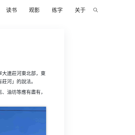
读书
观影
练字
关于
寧大連莊河東北部，東
有莊河」的說法。
店、油坊等應有盡有，