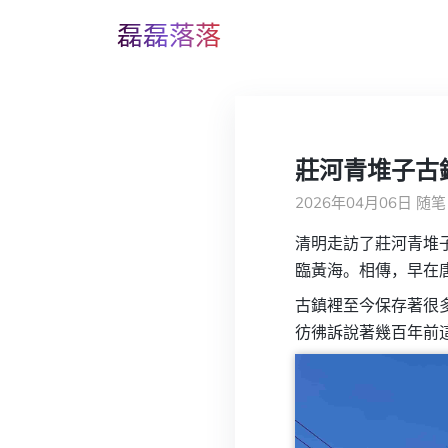
磊磊落落
莊河青堆子古
2026年04月06日
随笔
清明走訪了莊河青堆
臨黃海。相傳，早在
古鎮裡至今保存著很
彷彿訴說著幾百年前