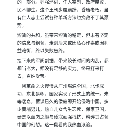
的一部分。列强环伺，任人宰割，政府腐败，
民不聊生。这个王朝步履蹒跚，昏庸老朽。虽
有仁人志士尝试各种革新方法也挽救不了其颓
势。
短暂的共和，虽带来短暂的稳定，但未有坚定
的信念与纲领，走到后来或因私心作祟或因利
益难衡，终以失败告终。
接下来的军阀割据，带来较长时间的内乱，都
想当老大，都没有足够的实力。终是打来打
去，百姓受苦。
一团革命之火慢慢从广州燃遍全国，北伐成
功，东北易帜，国家实现了形式上的统一。未
等喘息，蓄谋已久的倭寇即开始侵略中国。多
少黄埔男儿，热血儿女舍生忘死，保家卫国，
硬是以血肉之躯与倭寇顽强抵抗，粉碎其占领
中国的幻想。这一段看的我热血滚滚。