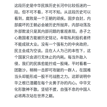
这段历史是中华民族历史长河中比较低迷的一
段。但不可不看，不可不知。从这段历史可以
看到，腐败是一个王朝的顽疾。固步自封，内
部腐坏的王朝必会被历史所抛弃，内部动荡及
外部欺凌只是其内部问题的客观表现。赤子之
心救国者方能被历史铭记，牟取私利投机者终
不能成就大业。没有一个强有力的中央政府，
民主会成为空谈。且在人人为己的本性下，这
个国家只会进行无休止的内耗。每当外敌入
侵，我们的民族愈能拧成一股绳，平时看着一
团散沙，稍稍一击即可攻破的一群人，在国难
当头却能形成一股不可战胜之力。这即说明中
华之根已潜藏在每个炎黄子孙的内心。中华文
化形散神不散。坚韧不拔，自强不息的中国人
必将再次站在世界之巅。