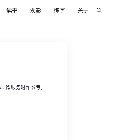
读书
观影
练字
关于
Boot 微服务时作参考。